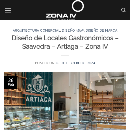
Saltar
al
contenido
ARQUITECTURA COMERCIAL
,
DISEÑO 360º
,
DISEÑO DE MARCA
Diseño de Locales Gastronómicos –
Saavedra – Artiaga – Zona IV
POSTED ON
26 DE FEBRERO DE 2024
26
Feb