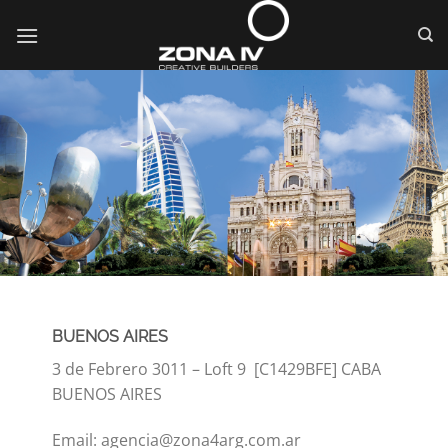
Saltar
al
contenido
BUENOS AIRES
3 de Febrero 3011 – Loft 9 [C1429BFE] CABA
BUENOS AIRES
Email: agencia@zona4arg.com.ar