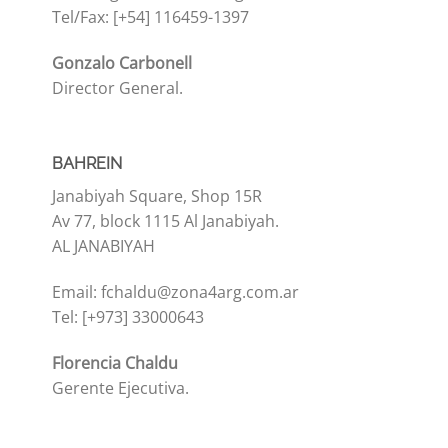
Tel/Fax: [+54] 116459-1397
Gonzalo Carbonell
Director General.
BAHREIN
Janabiyah Square, Shop 15R
Av 77, block 1115 Al Janabiyah.
AL JANABIYAH
Email: fchaldu@zona4arg.com.ar
Tel: [+973] 33000643
Florencia Chaldu
Gerente Ejecutiva.