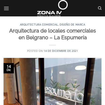
Saltar
al
contenido
ARQUITECTURA COMERCIAL
,
DISEÑO DE MARCA
Arquitectura de locales comerciales
en Belgrano – La Espumería
POSTED ON
14 DE DICIEMBRE DE 2021
14
Dic